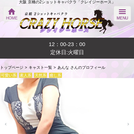
大阪 京橋の2ショットキャバクラ「クレイジーホース」
home
menu
HOME
MENU
12：00-23：00
定休日:火曜日
トップページ
キャスト一覧
あんな さんのプロフィール
可愛い系
素人系
天然系
癒し系