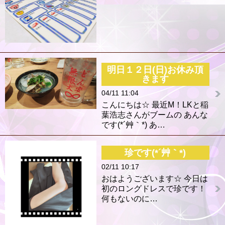
明日１２日(日)お休み頂
きます
04/11 11:04
こんにちは☆ 最近M！LKと稲
葉浩志さんがブームの あんな
です(*´艸｀*) あ…
珍です(*´艸｀*)
02/11 10:17
おはようございます☆ 今日は
初のロングドレスで珍です！
何もないのに…