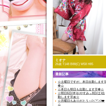
ミオナ
26歳 T148 B88(C) W58 H85
最新記事
☆土曜日ですが、本日出勤します
🍓☆
☆本日も明日も出勤します🐰🍓☆
☆明日6日(木)おやすみ→8日(土)出
勤します🐰🎀☆
☆月曜日もありがとう～(∩ˊ꒳​ˋ∩)❤️
☆