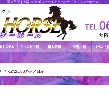
写メ日記｜大阪 京橋の2ショットキャバクラ「クレイジーホース」
ナ さんの25/03の写メ日記