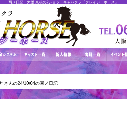
写メ日記｜大阪 京橋の2ショットキャバクラ「クレイジーホース」
 さんの24/10/04の写メ日記