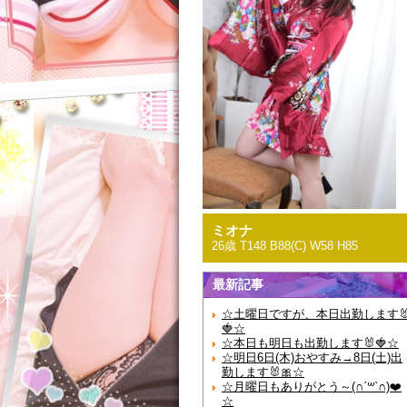
ミオナ
26歳 T148 B88(C) W58 H85
最新記事
☆土曜日ですが、本日出勤します
🍓☆
☆本日も明日も出勤します🐰🍓☆
☆明日6日(木)おやすみ→8日(土)出
勤します🐰🎀☆
☆月曜日もありがとう～(∩ˊ꒳​ˋ∩)❤️
☆