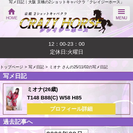
写メ日記｜大阪 京橋の2ショットキャバクラ「クレイジーホース」
home
menu
HOME
MENU
12：00-23：00
定休日:火曜日
トップページ
写メ日記
ミオナ さんの25/11/02の写メ日記
写メ日記
ミオナ(26歳)
T148 B88(C) W58 H85
プロフィール詳細
過去記事へ